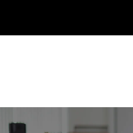
AMUSE TA BOITE !
CH
Pourq
Gagnez du temps et so