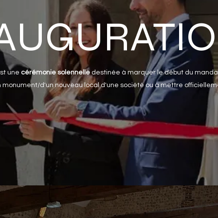
AUGURATI
est une
cérémonie solennelle
destinée à marquer le début du manda
onument/d'un nouveau local d'une société ou à mettre officiellement