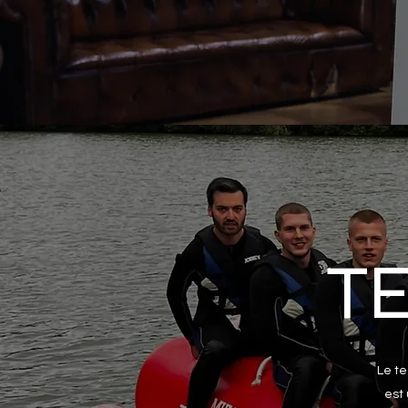
T
Le te
est