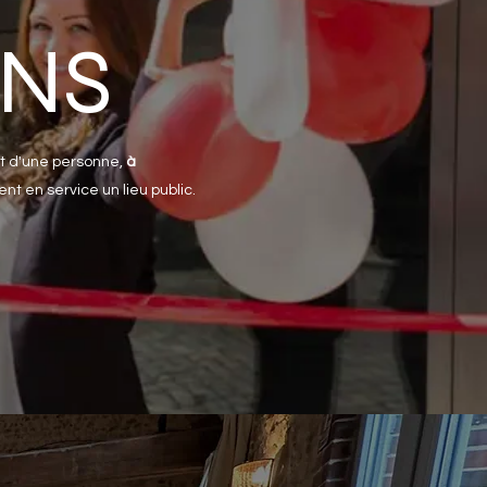
ONS
t d'une personne,
à
 en service un lieu public.