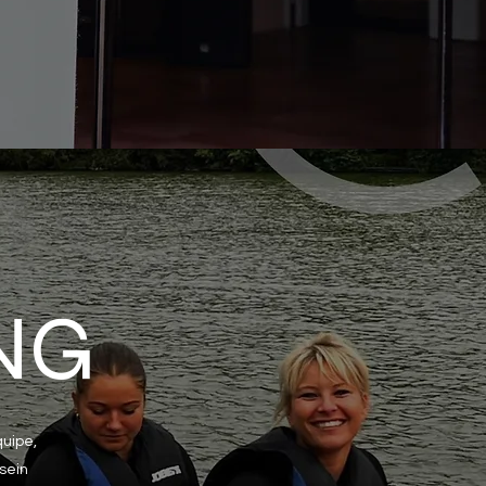
NG
quipe,
sein