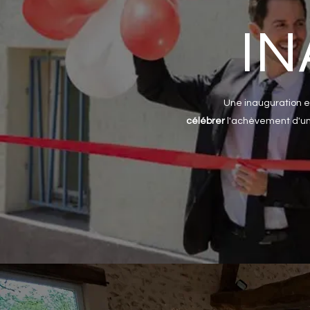
IN
Une inauguration 
célébrer
l
'
achèvement d'un m