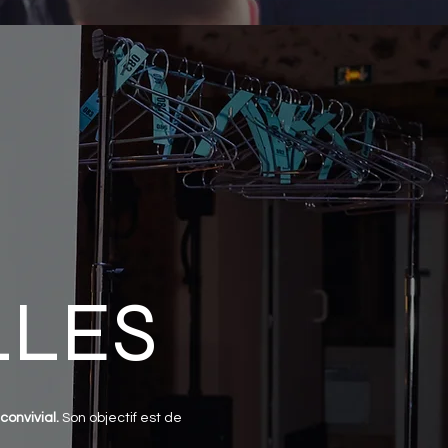
LLES
convivial.
Son objectif est de