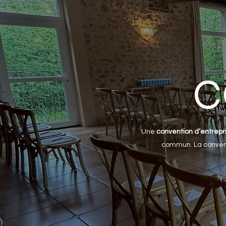
C
Une
convention d’entrepr
commun. La conventi