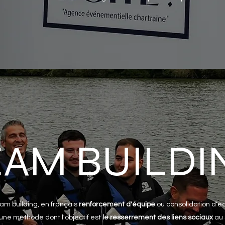
EAM BUILDI
am building, en français
renforcement d'équipe
ou consolidation d’é
 une méthode dont l'objectif est
le resserrement des liens sociaux
au 