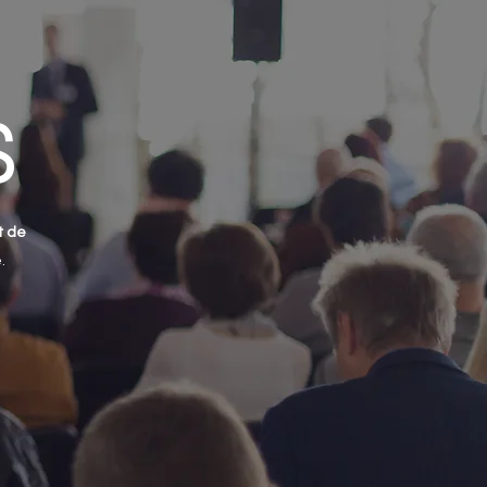
S
t de
.