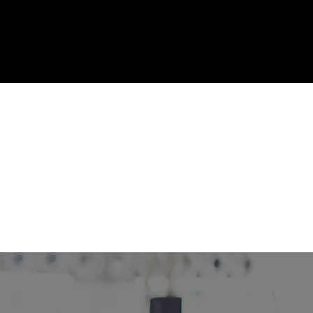
ence
Menus (nouveau)
360° ?
re événement de A à Z.